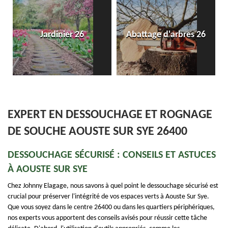
Entreprise de p
nier 26
Abattage d'arbres 26
dallage et pa
EXPERT EN DESSOUCHAGE ET ROGNAGE
DE SOUCHE AOUSTE SUR SYE 26400
DESSOUCHAGE SÉCURISÉ : CONSEILS ET ASTUCES
À AOUSTE SUR SYE
Chez Johnny Elagage, nous savons à quel point le dessouchage sécurisé est
crucial pour préserver l'intégrité de vos espaces verts à Aouste Sur Sye.
Que vous soyez dans le centre 26400 ou dans les quartiers périphériques,
nos experts vous apportent des conseils avisés pour réussir cette tâche