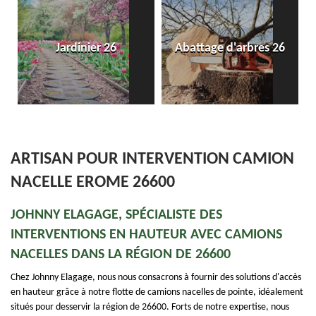
Entreprise de pose de
6
Abattage d'arbres 26
dallage et pavé 26
ARTISAN POUR INTERVENTION CAMION
NACELLE EROME 26600
JOHNNY ELAGAGE, SPÉCIALISTE DES
INTERVENTIONS EN HAUTEUR AVEC CAMIONS
NACELLES DANS LA RÉGION DE 26600
Chez Johnny Elagage, nous nous consacrons à fournir des solutions d'accès
en hauteur grâce à notre flotte de camions nacelles de pointe, idéalement
situés pour desservir la région de 26600. Forts de notre expertise, nous