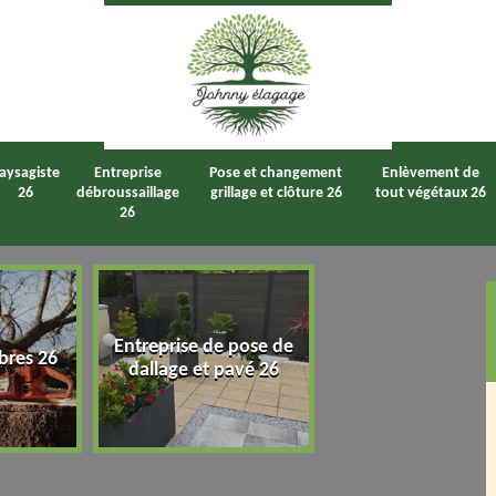
aysagiste
Entreprise
Pose et changement
Enlèvement de
26
débroussaillage
grillage et clôture 26
tout végétaux 26
26
Entreprise de pose de
bres 26
Taille de haie 2
dallage et pavé 26