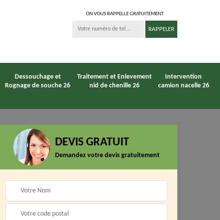
ON VOUS RAPPELLE GRATUITEMENT
Dessouchage et
Traitement et Enlevement
Intervention
Rognage de souche 26
nid de chenille 26
camion nacelle 26
DEVIS GRATUIT
Entreprise
Demandez votre devis gratuitement
6
Paysagiste 26
débroussaillage 26