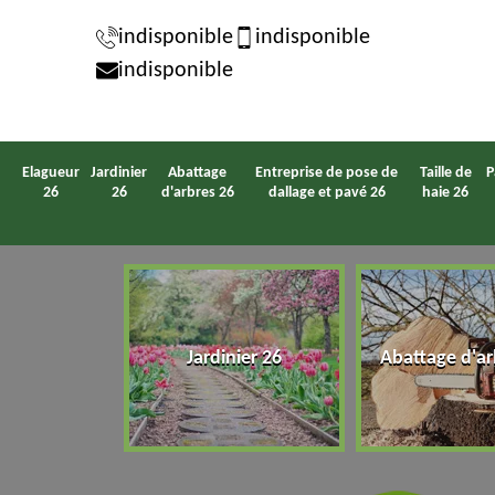
indisponible
indisponible
indisponible
Elagueur
Jardinier
Abattage
Entreprise de pose de
Taille de
P
26
26
d'arbres 26
dallage et pavé 26
haie 26
eur 26
Jardinier 26
Abattage d'ar