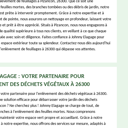
enlèvement de feuillages à Pizancon, 26300. Que ce soit une
feuilles mortes, des branches tombées ou des débris de jardin, notre
st prête à intervenir promptement. Grâce à notre expertise et à
 de pointe, nous assurons un nettoyage en profondeur, laissant votre
e et prêt à être apprécié. Situés à Pizancon, nous nous engageons à
 de qualité supérieure à tous nos clients, en veillant à ce que chaque
uée avec soin et diligence. Faites confiance à Johnny Elagage pour
 espace extérieur toute sa splendeur. Contactez-nous dès aujourd'hui
d'enlèvement de feuillages à 26300 qui dépasse vos attentes.
AGAGE : VOTRE PARTENAIRE POUR
ENT DES DÉCHETS VÉGÉTAUX À 26300
 votre partenaire pour l'enlèvement des déchets végétaux à 26300.
e solution efficace pour débarrasser votre jardin des déchets
con ? Ne cherchez plus ! Johnny Elagage se charge de tout, de
anches à l'enlèvement des feuilles mortes. Nous comprenons
maintenir votre espace vert propre et accueillant. Grâce à notre
 à notre expertise, nous offrons des services sur mesure, adaptés à