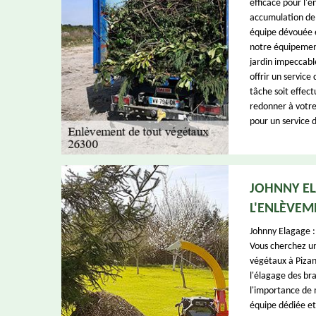
efficace pour l'
accumulation de 
équipe dévouée e
notre équipement
jardin impeccabl
offrir un service
tâche soit effect
redonner à votre
pour un service 
JOHNNY EL
L'ENLÈVEM
Johnny Elagage :
Vous cherchez un
végétaux à Pizan
l'élagage des br
l'importance de 
équipe dédiée et