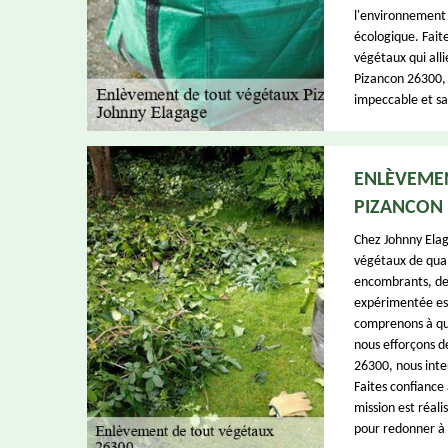
l'environnement 
écologique. Fait
végétaux qui alli
Pizancon 26300, 
impeccable et sa
ENLÈVEMEN
PIZANCON
Chez Johnny Elag
végétaux de qual
encombrants, des
expérimentée est
comprenons à que
nous efforçons d
26300, nous inte
Faites confiance
mission est réal
pour redonner à v