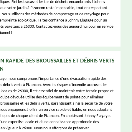
fiques. Fini les tracas et les tas de déchets encombrants ! Johnny
 que votre jardin à Pizancon reste impeccable, tout en respectant
 Nous utilisons des méthodes de compostage et de recyclage pour
empreinte écologique. Faites confiance à Johnny Elagage pour un
ets végétaux à 26300. Contactez-nous dès aujourd'hui pour un service
ionnel !
N RAPIDE DES BROUSSAILLES ET DÉBRIS VERTS
ON
gage, nous comprenons l'importance d'une évacuation rapide des
es débris verts à Pizancon. Avec les risques d'incendie accrus et les
ocales de 26300, il est essentiel de maintenir votre terrain propre et
équipe dévouée utilise des équipements de pointe pour éliminer
broussailles et les débris verts, garantissant ainsi la sécurité de votre
nous engageons à offrir un service rapide et fiable, en nous adaptant
ifiques de chaque client de Pizancon. En choisissant Johnny Elagage,
d'une expertise locale et d'une connaissance approfondie des
en vigueur à 26300. Nous nous efforçons de préserver