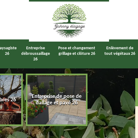
aysagiste
Entreprise
Pose et changement
Enlèvement de
26
débroussaillage
grillage et clôture 26
tout végétaux 26
26
Entreprise de pose de
bres 26
Taille de haie 2
dallage et pavé 26