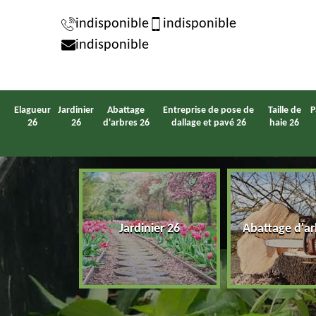
indisponible
indisponible
indisponible
Elagueur
Jardinier
Abattage
Entreprise de pose de
Taille de
P
26
26
d'arbres 26
dallage et pavé 26
haie 26
eur 26
Jardinier 26
Abattage d'ar