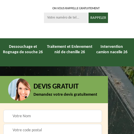
ON VOUS RAPPELLE GRATUITEMENT
Dessouchage et
Traitement et Enlevement
Intervention
Rognage de souche 26
nid de chenille 26
camion nacelle 26
DEVIS GRATUIT
Entreprise
Demandez votre devis gratuitement
6
Paysagiste 26
débroussaillage 26