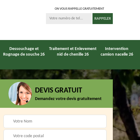
ON VOUS RAPPELLE GRATUITEMENT
Dessouchage et
Traitement et Enlevement
Intervention
Rognage de souche 26
nid de chenille 26
camion nacelle 26
DEVIS GRATUIT
Entreprise
Demandez votre devis gratuitement
6
Paysagiste 26
débroussaillage 26