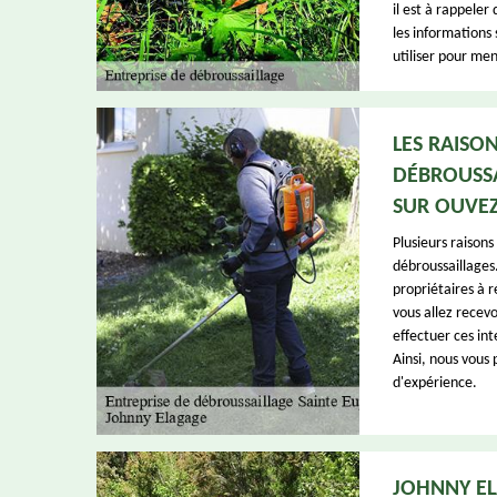
il est à rappeler 
les informations s
utiliser pour men
LES RAISO
DÉBROUSSA
SUR OUVEZ
Plusieurs raisons
débroussaillages. 
propriétaires à ré
vous allez recevo
effectuer ces int
Ainsi, nous vous
d'expérience.
JOHNNY EL