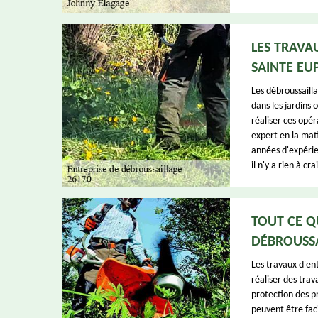
LES TRAVA
SAINTE EU
Les débroussailla
dans les jardins 
réaliser ces opér
expert en la mati
années d'expérien
il n'y a rien à cr
TOUT CE Q
DÉBROUSSA
Les travaux d'ent
réaliser des tra
protection des pr
peuvent être fac