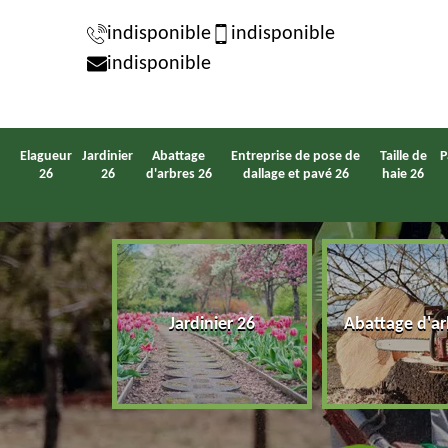
indisponible
indisponible
indisponible
Elagueur
Jardinier
Abattage
Entreprise de pose de
Taille de
P
26
26
d'arbres 26
dallage et pavé 26
haie 26
eur 26
Jardinier 26
Abattage d'ar