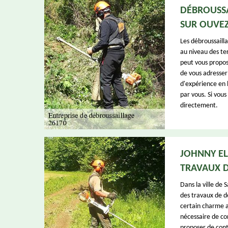
DÉBROUSSA
SUR OUVEZ
Les débroussaill
au niveau des ter
peut vous propos
de vous adresser 
d'expérience en l
par vous. Si vou
directement.
JOHNNY EL
TRAVAUX D
Dans la ville de 
des travaux de d
certain charme au 
nécessaire de co
proposer de cont