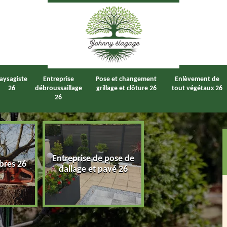
aysagiste
Entreprise
Pose et changement
Enlèvement de
26
débroussaillage
grillage et clôture 26
tout végétaux 26
26
Entreprise de pose de
bres 26
Taille de haie 2
dallage et pavé 26