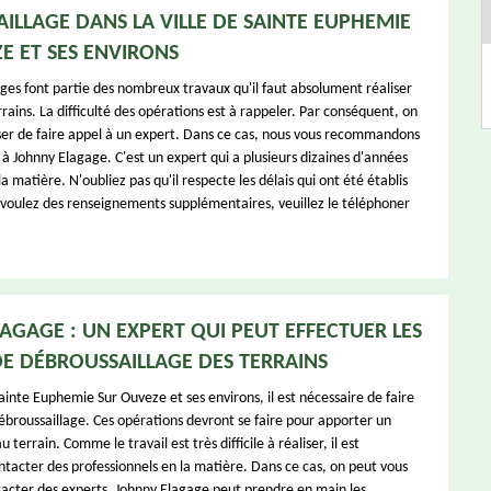
ILLAGE DANS LA VILLE DE SAINTE EUPHEMIE
E ET SES ENVIRONS
ages font partie des nombreux travaux qu'il faut absolument réaliser
rains. La difficulté des opérations est à rappeler. Par conséquent, on
er de faire appel à un expert. Dans ce cas, nous vous recommandons
à Johnny Elagage. C'est un expert qui a plusieurs dizaines d'années
a matière. N'oubliez pas qu'il respecte les délais qui ont été établis
s voulez des renseignements supplémentaires, veuillez le téléphoner
AGAGE : UN EXPERT QUI PEUT EFFECTUER LES
E DÉBROUSSAILLAGE DES TERRAINS
Sainte Euphemie Sur Ouveze et ses environs, il est nécessaire de faire
ébroussaillage. Ces opérations devront se faire pour apporter un
terrain. Comme le travail est très difficile à réaliser, il est
ntacter des professionnels en la matière. Dans ce cas, on peut vous
acter des experts. Johnny Elagage peut prendre en main les