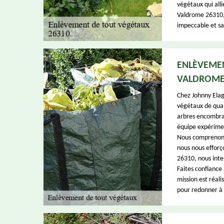
végétaux qui alli
Valdrome 26310,
impeccable et sa
ENLÈVEMEN
VALDROM
Chez Johnny Elag
végétaux de qual
arbres encombran
équipe expérimen
Nous comprenons 
nous nous efforç
26310, nous inte
Faites confiance
mission est réal
pour redonner à v