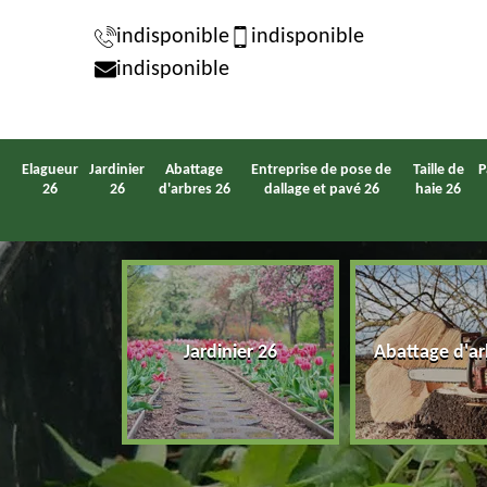
indisponible
indisponible
indisponible
Elagueur
Jardinier
Abattage
Entreprise de pose de
Taille de
P
26
26
d'arbres 26
dallage et pavé 26
haie 26
eur 26
Jardinier 26
Abattage d'ar