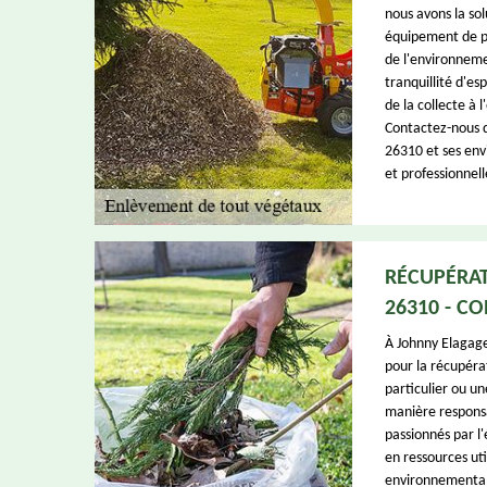
nous avons la sol
équipement de po
de l'environnemen
tranquillité d'es
de la collecte à 
Contactez-nous d
26310 et ses env
et professionnel
RÉCUPÉRAT
26310 - C
À Johnny Elagage
pour la récupéra
particulier ou u
manière respons
passionnés par l
en ressources util
environnemental