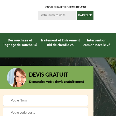
ON VOUS RAPPELLE GRATUITEMENT
Dessouchage et
Traitement et Enlevement
Intervention
Rognage de souche 26
nid de chenille 26
camion nacelle 26
DEVIS GRATUIT
Entreprise
Demandez votre devis gratuitement
6
Paysagiste 26
débroussaillage 26