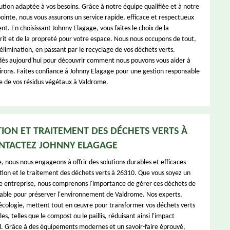
ution adaptée à vos besoins. Grâce à notre équipe qualifiée et à notre
inte, nous vous assurons un service rapide, efficace et respectueux
t. En choisissant Johnny Elagage, vous faites le choix de la
prit et de la propreté pour votre espace. Nous nous occupons de tout,
l'élimination, en passant par le recyclage de vos déchets verts.
ès aujourd'hui pour découvrir comment nous pouvons vous aider à
irons. Faites confiance à Johnny Elagage pour une gestion responsable
le de vos résidus végétaux à Valdrome.
ION ET TRAITEMENT DES DÉCHETS VERTS À
ONTACTEZ JOHNNY ELAGAGE
, nous nous engageons à offrir des solutions durables et efficaces
tion et le traitement des déchets verts à 26310. Que vous soyez un
ne entreprise, nous comprenons l'importance de gérer ces déchets de
able pour préserver l'environnement de Valdrome. Nos experts,
'écologie, mettent tout en œuvre pour transformer vos déchets verts
es, telles que le compost ou le paillis, réduisant ainsi l'impact
. Grâce à des équipements modernes et un savoir-faire éprouvé,