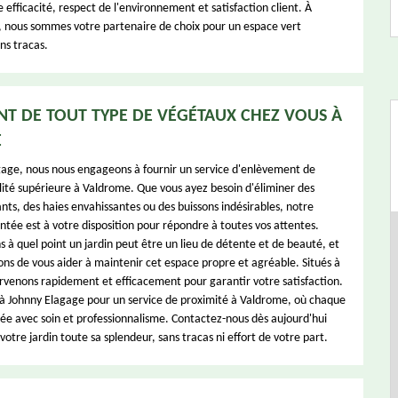
e efficacité, respect de l'environnement et satisfaction client. À
 nous sommes votre partenaire de choix pour un espace vert
ns tracas.
T DE TOUT TYPE DE VÉGÉTAUX CHEZ VOUS À
E
age, nous nous engageons à fournir un service d'enlèvement de
ité supérieure à Valdrome. Que vous ayez besoin d'éliminer des
ts, des haies envahissantes ou des buissons indésirables, notre
tée est à votre disposition pour répondre à toutes vos attentes.
à quel point un jardin peut être un lieu de détente et de beauté, et
ons de vous aider à maintenir cet espace propre et agréable. Situés à
rvenons rapidement et efficacement pour garantir votre satisfaction.
 à Johnny Elagage pour un service de proximité à Valdrome, où chaque
isée avec soin et professionnalisme. Contactez-nous dès aujourd'hui
otre jardin toute sa splendeur, sans tracas ni effort de votre part.