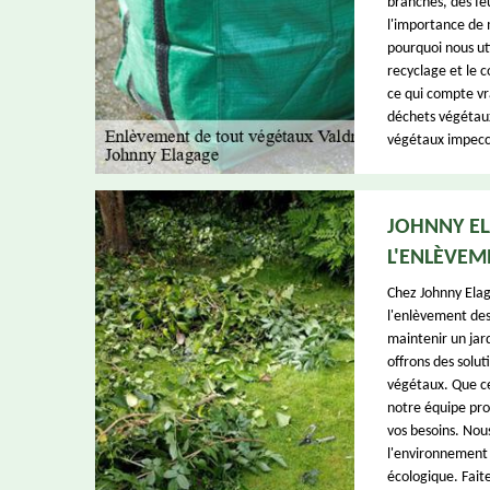
branches, des fe
l'importance de 
pourquoi nous ut
recyclage et le 
ce qui compte vr
déchets végétaux
végétaux impecca
JOHNNY EL
L'ENLÈVEM
Chez Johnny Elag
l'enlèvement de
maintenir un jar
offrons des solut
végétaux. Que ce 
notre équipe pro
vos besoins. Nou
l'environnement 
écologique. Fait