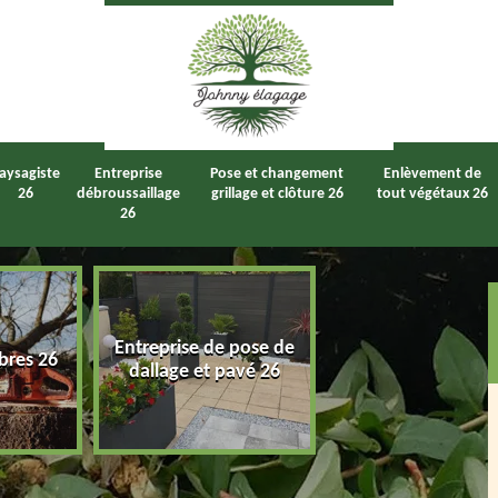
aysagiste
Entreprise
Pose et changement
Enlèvement de
26
débroussaillage
grillage et clôture 26
tout végétaux 26
26
Entreprise de pose de
bres 26
Taille de haie 2
dallage et pavé 26