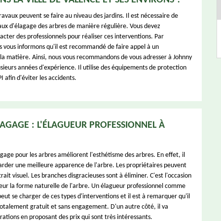
S LA VILLE DE VALENCE ET SES ENVIRONS ?
avaux peuvent se faire au niveau des jardins. Il est nécessaire de
vaux d'élagage des arbres de manière régulière. Vous devez
cter des professionnels pour réaliser ces interventions. Par
 vous informons qu'il est recommandé de faire appel à un
 la matière. Ainsi, nous vous recommandons de vous adresser à Johnny
usieurs années d'expérience. Il utilise des équipements de protection
I afin d'éviter les accidents.
AGAGE : L'ÉLAGUEUR PROFESSIONNEL À
gage pour les arbres améliorent l'esthétisme des arbres. En effet, il
garder une meilleure apparence de l'arbre. Les propriétaires peuvent
rait visuel. Les branches disgracieuses sont à éliminer. C'est l'occasion
eur la forme naturelle de l'arbre. Un élagueur professionnel comme
ut se charger de ces types d'interventions et il est à remarquer qu'il
 totalement gratuit et sans engagement. D'un autre côté, il va
rations en proposant des prix qui sont très intéressants.