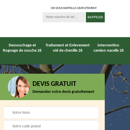
ON VOUS RAPPELLE GRATUITEMENT
Dessouchage et
Traitement et Enlevement
Intervention
Rognage de souche 26
nid de chenille 26
camion nacelle 26
DEVIS GRATUIT
Entreprise
Demandez votre devis gratuitement
6
Paysagiste 26
débroussaillage 26