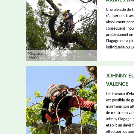
ARBRES DAN
Une pléiade de tr
réaliser des tra
absolument conta
conséquent, nous
professionnel en
Elagage qui a pl
individuelle ou EP
JOHNNY EL
VALENCE
Les travaux d'éla
est possible de 
maintenir son att
de mettre en val
Johnny Elagage pe
établit un devis
effectuer les opé