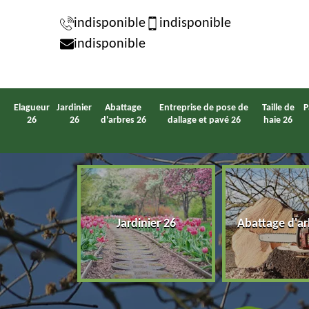
indisponible
indisponible
indisponible
Elagueur
Jardinier
Abattage
Entreprise de pose de
Taille de
P
26
26
d'arbres 26
dallage et pavé 26
haie 26
eur 26
Jardinier 26
Abattage d'ar