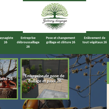
aysagiste
Entreprise
Pose et changement
Enlèvement de
26
débroussaillage
grillage et clôture 26
tout végétaux 26
26
Entreprise de pose de
bres 26
Taille de haie 2
dallage et pavé 26